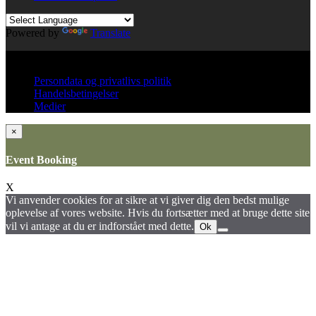
Powered by
Translate
© All right reserved KinkClub
Persondata og privatlivs politik
Handelsbetingelser
Medier
×
Event Booking
X
Vi anvender cookies for at sikre at vi giver dig den bedst mulige
oplevelse af vores website. Hvis du fortsætter med at bruge dette site
vil vi antage at du er indforstået med dette.
Ok