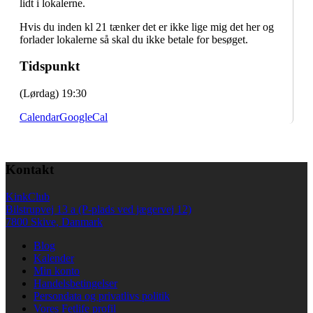
lidt i lokalerne.
Hvis du inden kl 21 tænker det er ikke lige mig det her og
forlader lokalerne så skal du ikke betale for besøget.
Tidspunkt
(Lørdag) 19:30
Calendar
GoogleCal
Kontakt
KinkClub
Bilstrupvej 13 a (P-plads ved jægervej 12)
7800 Skive, Danmark
Blog
Kalender
Min konto
Handelsbetingelser
Persondata og privatlivs politik
Vores Fetlife profil