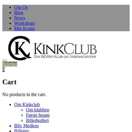
Skip
Om Os
to
Blog
content
News
Workshops
Min Konto
Billetter
0
Cart
No products in the cart.
Om Kinkclub
Om klubben
Første besøg
Billedgalleri
Bliv Medlem
Billetter