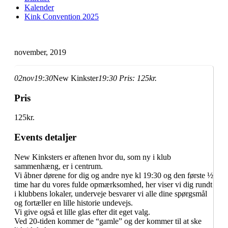
Kalender
Kink Convention 2025
november, 2019
02
nov
19:30
New Kinkster
19:30
Pris:
125kr.
Pris
125kr.
Events detaljer
New Kinksters er aftenen hvor du, som ny i klub
sammenhæng, er i centrum.
Vi åbner dørene for dig og andre nye kl 19:30 og den første ½
time har du vores fulde opmærksomhed, her viser vi dig rundt
i klubbens lokaler, underveje besvarer vi alle dine spørgsmål
og fortæller en lille historie undevejs.
Vi give også et lille glas efter dit eget valg.
Ved 20-tiden kommer de “gamle” og der kommer til at ske