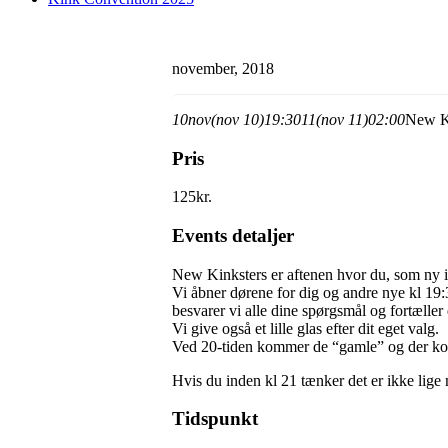
november, 2018
10
nov
(nov 10)
19:30
11
(nov 11)
02:00
New K
Pris
125kr.
Events detaljer
New Kinksters er aftenen hvor du, som ny 
Vi åbner dørene for dig og andre nye kl 19:
besvarer vi alle dine spørgsmål og fortæller e
Vi give også et lille glas efter dit eget valg.
Ved 20-tiden kommer de “gamle” og der komm
Hvis du inden kl 21 tænker det er ikke lige 
Tidspunkt