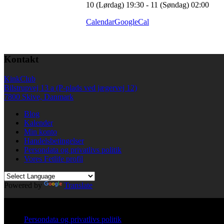
10 (Lørdag) 19:30 - 11 (Søndag) 02:00
Calendar
GoogleCal
Kontakt
KinkClub
Bilstrupvej 13 a (P-plads ved jægervej 12)
7800 Skive, Danmark
Blog
Kalender
Min konto
Handelsbetingelser
Persondata og privatlivs politik
Vores Fetlife profil
Powered by
Translate
© All right reserved KinkClub
Persondata og privatlivs politik