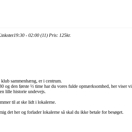
inkster
19:30 - 02:00 (11)
Pris:
125kr.
i klub sammenhæng, er i centrum.
30 og den første ½ time har du vores fulde opmærksomhed, her viser vi 
n lille historie undevejs.
er til at ske lidt i lokalerne.
mig det her og forlader lokalerne så skal du ikke betale for besøget.