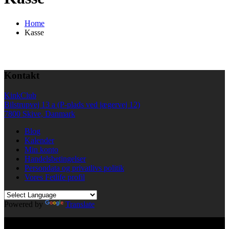
Home
Kasse
Kontakt
KinkClub
Bilstrupvej 13 a (P-plads ved jægervej 12)
7800 Skive, Danmark
Blog
Kalender
Min konto
Handelsbetingelser
Persondata og privatlivs politik
Vores Fetlife profil
Powered by
Translate
© All right reserved KinkClub