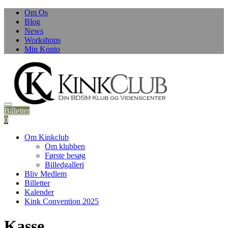
Om Os
Blog
News
Workshops
Min Konto
Billetter
0
Om Kinkclub
Om klubben
Første besøg
Billedgalleri
Bliv Medlem
Billetter
Kalender
Kink Convention 2025
Kasse