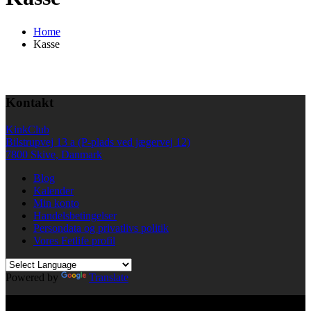
Home
Kasse
Kontakt
KinkClub
Bilstrupvej 13 a (P-plads ved jægervej 12)
7800 Skive, Danmark
Blog
Kalender
Min konto
Handelsbetingelser
Persondata og privatlivs politik
Vores Fetlife profil
Powered by
Translate
© All right reserved KinkClub