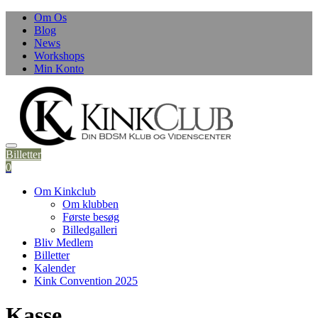
Skip
Om Os
to
Blog
content
News
Workshops
Min Konto
Billetter
0
Om Kinkclub
Om klubben
Første besøg
Billedgalleri
Bliv Medlem
Billetter
Kalender
Kink Convention 2025
Kasse