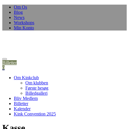
Skip
Om Os
to
Blog
content
News
Workshops
Min Konto
Billetter
0
Om Kinkclub
Om klubben
Første besøg
Billedgalleri
Bliv Medlem
Billetter
Kalender
Kink Convention 2025
Kasse