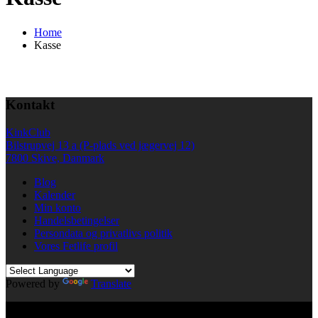
Home
Kasse
Kontakt
KinkClub
Bilstrupvej 13 a (P-plads ved jægervej 12)
7800 Skive, Danmark
Blog
Kalender
Min konto
Handelsbetingelser
Persondata og privatlivs politik
Vores Fetlife profil
Powered by
Translate
© All right reserved KinkClub