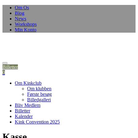
Om Os
Blog
News
Workshops
Min Konto
Billetter
0
Om Kinkclub
Om klubben
Første besøg
Billedgalleri
Bliv Medlem
Billetter
Kalender
Kink Convention 2025
Kasse