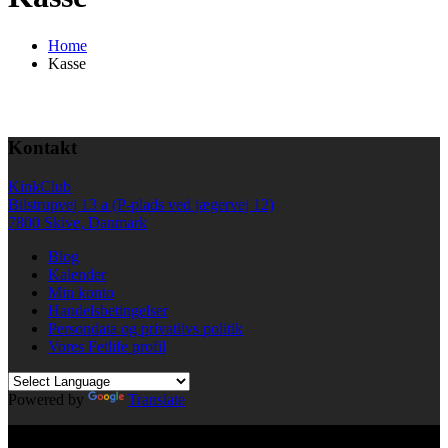
Home
Kasse
Kontakt
KinkClub
Bilstrupvej 13 a (P-plads ved jægervej 12)
7800 Skive, Danmark
Blog
Kalender
Min konto
Handelsbetingelser
Persondata og privatlivs politik
Vores Fetlife profil
Powered by
Translate
© All right reserved KinkClub