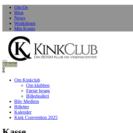
Skip
Om Os
to
Blog
content
News
Workshops
Min Konto
Billetter
0
Om Kinkclub
Om klubben
Første besøg
Billedgalleri
Bliv Medlem
Billetter
Kalender
Kink Convention 2025
Kasse