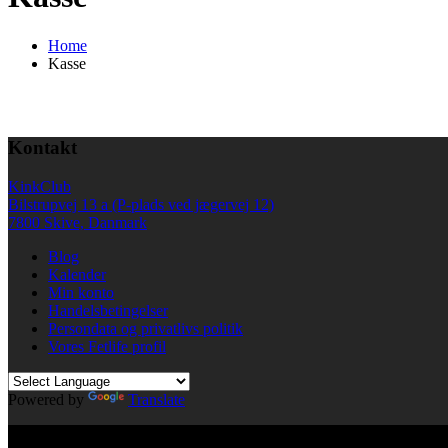
Home
Kasse
Kontakt
KinkClub
Bilstrupvej 13 a (P-plads ved jægervej 12)
7800 Skive, Danmark
Blog
Kalender
Min konto
Handelsbetingelser
Persondata og privatlivs politik
Vores Fetlife profil
Powered by
Translate
© All right reserved KinkClub