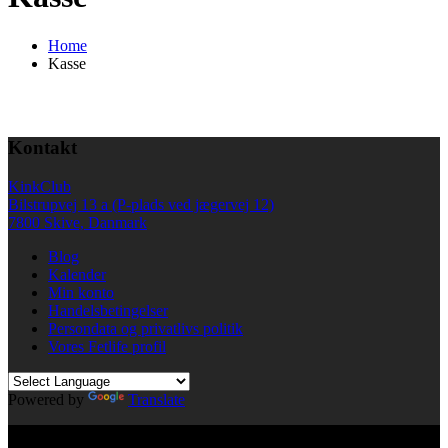
Home
Kasse
Kontakt
KinkClub
Bilstrupvej 13 a (P-plads ved jægervej 12)
7800 Skive, Danmark
Blog
Kalender
Min konto
Handelsbetingelser
Persondata og privatlivs politik
Vores Fetlife profil
Powered by
Translate
© All right reserved KinkClub