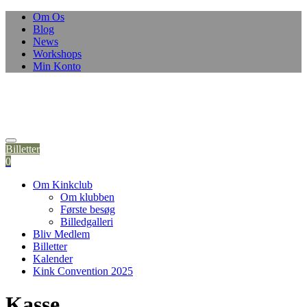
Om Os
Blog
News
Workshops
Min Konto
Billetter
0
Om Kinkclub
Om klubben
Første besøg
Billedgalleri
Bliv Medlem
Billetter
Kalender
Kink Convention 2025
Kasse