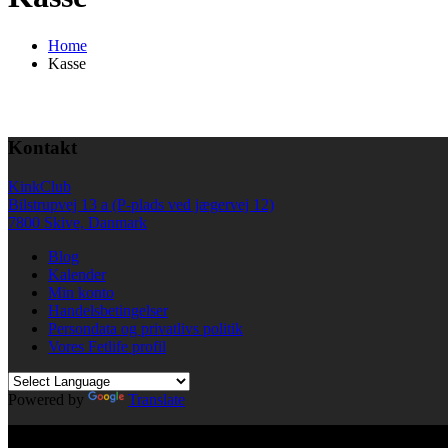
Home
Kasse
Kontakt
KinkClub
Bilstrupvej 13 a (P-plads ved jægervej 12)
7800 Skive, Danmark
Blog
Kalender
Min konto
Handelsbetingelser
Persondata og privatlivs politik
Vores Fetlife profil
Powered by
Translate
© All right reserved KinkClub