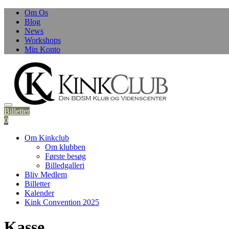
Skip
Om Os
to
Blog
content
News
Workshops
Min Konto
Billetter
0
Om Kinkclub
Om klubben
Første besøg
Billedgalleri
Bliv Medlem
Billetter
Kalender
Kink Convention 2025
Kasse