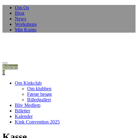
Om Os
Blog
News
Workshops
Min Konto
Billetter
0
Om Kinkclub
Om klubben
Første besøg
Billedgalleri
Bliv Medlem
Billetter
Kalender
Kink Convention 2025
Kasse