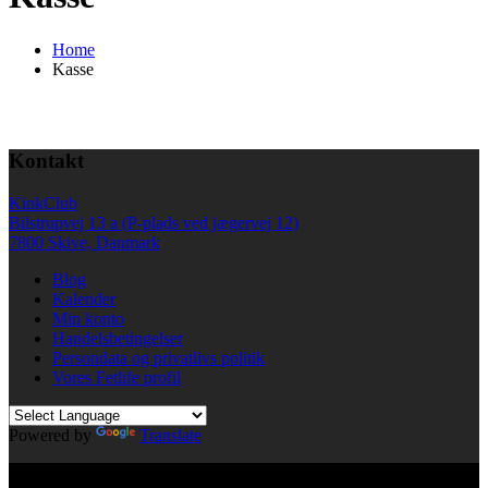
Home
Kasse
Kontakt
KinkClub
Bilstrupvej 13 a (P-plads ved jægervej 12)
7800 Skive, Danmark
Blog
Kalender
Min konto
Handelsbetingelser
Persondata og privatlivs politik
Vores Fetlife profil
Powered by
Translate
© All right reserved KinkClub