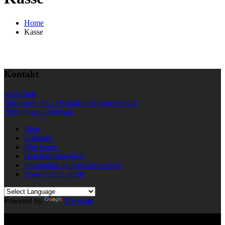
Home
Kasse
Kontakt
KinkClub
Bilstrupvej 13 a (P-plads ved jægervej 12)
7800 Skive, Danmark
Blog
Kalender
Min konto
Handelsbetingelser
Persondata og privatlivs politik
Vores Fetlife profil
Powered by
Translate
© All right reserved KinkClub