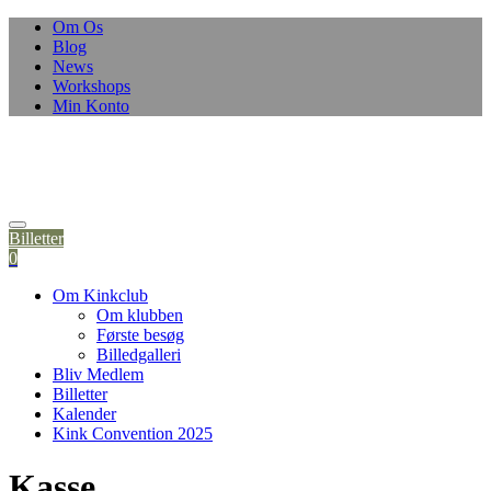
Om Os
Blog
News
Workshops
Min Konto
Billetter
0
Om Kinkclub
Om klubben
Første besøg
Billedgalleri
Bliv Medlem
Billetter
Kalender
Kink Convention 2025
Kasse