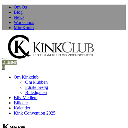
Skip
Om Os
to
Blog
content
News
Workshops
Min Konto
Billetter
0
Om Kinkclub
Om klubben
Første besøg
Billedgalleri
Bliv Medlem
Billetter
Kalender
Kink Convention 2025
Kasse