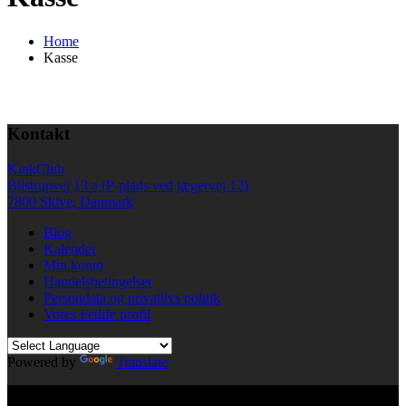
Home
Kasse
Kontakt
KinkClub
Bilstrupvej 13 a (P-plads ved jægervej 12)
7800 Skive, Danmark
Blog
Kalender
Min konto
Handelsbetingelser
Persondata og privatlivs politik
Vores Fetlife profil
Powered by
Translate
© All right reserved KinkClub