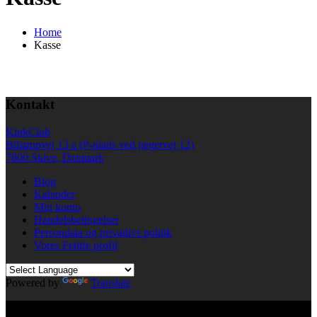
Home
Kasse
Kontakt
KinkClub
Bilstrupvej 13 a (P-plads ved jægervej 12)
7800 Skive, Danmark
Blog
Kalender
Min konto
Handelsbetingelser
Persondata og privatlivs politik
Vores Fetlife profil
Powered by
Translate
© All right reserved KinkClub