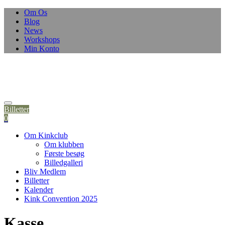
Om Os
Blog
News
Workshops
Min Konto
Billetter
0
Om Kinkclub
Om klubben
Første besøg
Billedgalleri
Bliv Medlem
Billetter
Kalender
Kink Convention 2025
Kasse