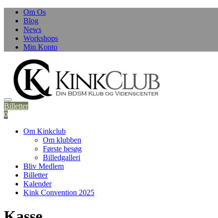
Skip
Om Os
to
Blog
content
News
Workshops
Min Konto
Billetter
0
Om Kinkclub
Om klubben
Første besøg
Billedgalleri
Bliv Medlem
Billetter
Kalender
Kink Convention 2025
Kasse