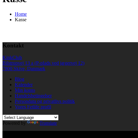
Home
Kasse
Kontakt
KinkClub
Bilstrupvej 13 a (P-plads ved jægervej 12)
7800 Skive, Danmark
Blog
Kalender
Min konto
Handelsbetingelser
Persondata og privatlivs politik
Vores Fetlife profil
Powered by
Translate
© All right reserved KinkClub