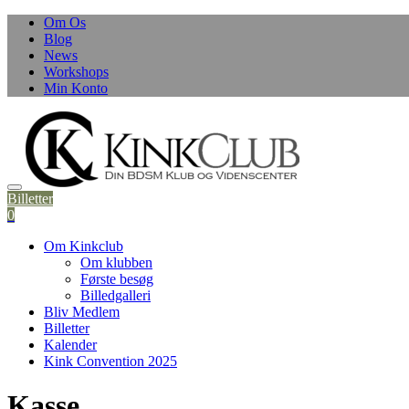
Om Os
Blog
News
Workshops
Min Konto
Billetter
0
Om Kinkclub
Om klubben
Første besøg
Billedgalleri
Bliv Medlem
Billetter
Kalender
Kink Convention 2025
Kasse