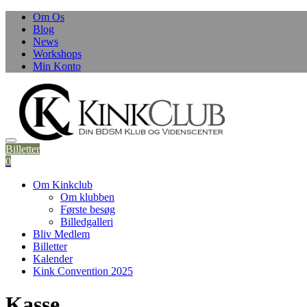
Om Os
Blog
News
Workshops
Min Konto
Billetter
0
Om Kinkclub
Om klubben
Første besøg
Billedgalleri
Bliv Medlem
Billetter
Kalender
Kink Convention 2025
Kasse