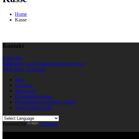
Home
Kasse
Kontakt
KinkClub
Bilstrupvej 13 a (P-plads ved jægervej 12)
7800 Skive, Danmark
Blog
Kalender
Min konto
Handelsbetingelser
Persondata og privatlivs politik
Vores Fetlife profil
Powered by
Translate
© All right reserved KinkClub