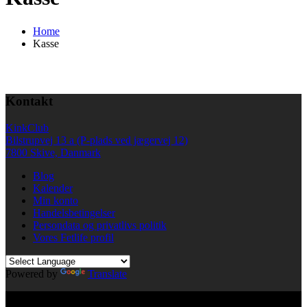
Home
Kasse
Kontakt
KinkClub
Bilstrupvej 13 a (P-plads ved jægervej 12)
7800 Skive, Danmark
Blog
Kalender
Min konto
Handelsbetingelser
Persondata og privatlivs politik
Vores Fetlife profil
Powered by
Translate
© All right reserved KinkClub