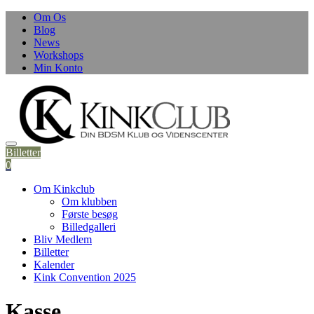
Skip
Om Os
to
Blog
content
News
Workshops
Min Konto
Billetter
0
Om Kinkclub
Om klubben
Første besøg
Billedgalleri
Bliv Medlem
Billetter
Kalender
Kink Convention 2025
Kasse