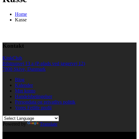
Home
Kasse
Kontakt
KinkClub
Bilstrupvej 13 a (P-plads ved jægervej 12)
7800 Skive, Danmark
Blog
Kalender
Min konto
Handelsbetingelser
Persondata og privatlivs politik
Vores Fetlife profil
Powered by
Translate
© All right reserved KinkClub