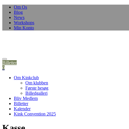
Om Os
Blog
News
Workshops
Min Konto
Billetter
0
Om Kinkclub
Om klubben
Første besøg
Billedgalleri
Bliv Medlem
Billetter
Kalender
Kink Convention 2025
Kasse