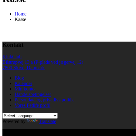
Home
Kasse
Kontakt
KinkClub
Bilstrupvej 13 a (P-plads ved jægervej 12)
7800 Skive, Danmark
Blog
Kalender
Min konto
Handelsbetingelser
Persondata og privatlivs politik
Vores Fetlife profil
Powered by
Translate
© All right reserved KinkClub