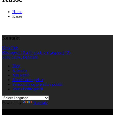
Home
Kasse
Kontakt
KinkClub
Bilstrupvej 13 a (P-plads ved jægervej 12)
7800 Skive, Danmark
Blog
Kalender
Min konto
Handelsbetingelser
Persondata og privatlivs politik
Vores Fetlife profil
Powered by
Translate
© All right reserved KinkClub