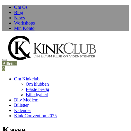
Skip
Om Os
to
Blog
content
News
Workshops
Min Konto
Billetter
0
Om Kinkclub
Om klubben
Første besøg
Billedgalleri
Bliv Medlem
Billetter
Kalender
Kink Convention 2025
Kasse