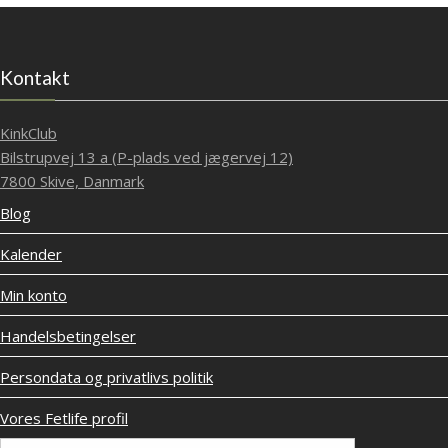
Kontakt
KinkClub
Bilstrupvej 13 a (P-plads ved jægervej 12)
7800 Skive, Danmark
Blog
Kalender
Min konto
Handelsbetingelser
Persondata og privatlivs politik
Vores Fetlife profil