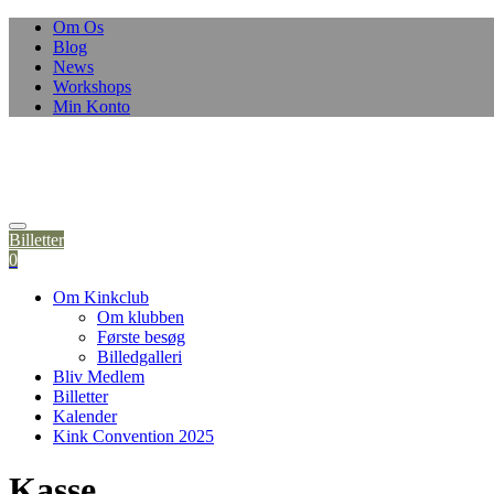
Skip
Om Os
to
Blog
content
News
Workshops
Min Konto
Billetter
0
Om Kinkclub
Om klubben
Første besøg
Billedgalleri
Bliv Medlem
Billetter
Kalender
Kink Convention 2025
Kasse