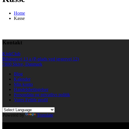
Home
Kasse
Kontakt
KinkClub
Bilstrupvej 13 a (P-plads ved jægervej 12)
7800 Skive, Danmark
Blog
Kalender
Min konto
Handelsbetingelser
Persondata og privatlivs politik
Vores Fetlife profil
Powered by
Translate
© All right reserved KinkClub