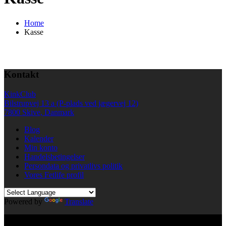
Home
Kasse
Kontakt
KinkClub
Bilstrupvej 13 a (P-plads ved jægervej 12)
7800 Skive, Danmark
Blog
Kalender
Min konto
Handelsbetingelser
Persondata og privatlivs politik
Vores Fetlife profil
Powered by
Translate
© All right reserved KinkClub