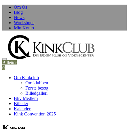
Skip
Om Os
to
Blog
content
News
Workshops
Min Konto
Billetter
0
Om Kinkclub
Om klubben
Første besøg
Billedgalleri
Bliv Medlem
Billetter
Kalender
Kink Convention 2025
Kasse