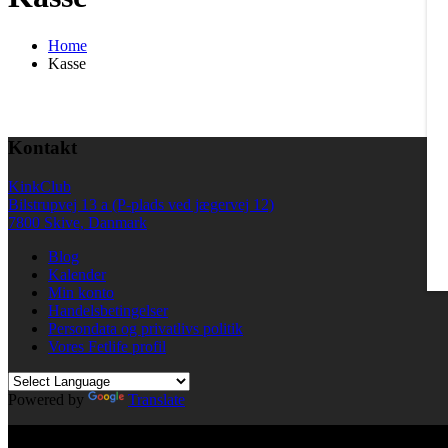
Home
Kasse
Kontakt
KinkClub
Bilstrupvej 13 a (P-plads ved jægervej 12)
7800 Skive, Danmark
Blog
Kalender
Min konto
Handelsbetingelser
Persondata og privatlivs politik
Vores Fetlife profil
Powered by
Translate
© All right reserved KinkClub