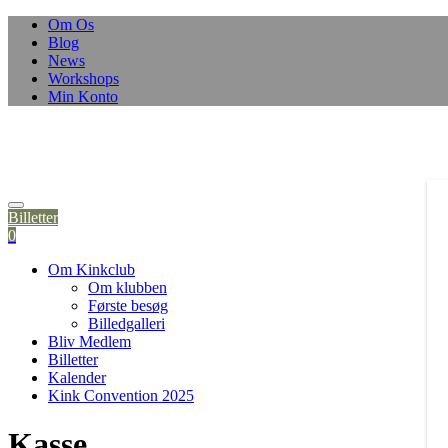
Om Os
Blog
News
Workshops
Min Konto
Billetter
0
Om Kinkclub
Om klubben
Første besøg
Billedgalleri
Bliv Medlem
Billetter
Kalender
Kink Convention 2025
Kasse