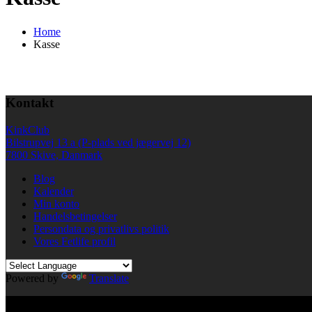
Home
Kasse
Kontakt
KinkClub
Bilstrupvej 13 a (P-plads ved jægervej 12)
7800 Skive, Danmark
Blog
Kalender
Min konto
Handelsbetingelser
Persondata og privatlivs politik
Vores Fetlife profil
Powered by
Translate
© All right reserved KinkClub