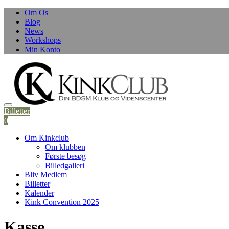
Skip
Om Os
to
Blog
content
News
Workshops
Min Konto
Billetter
0
Om Kinkclub
Om klubben
Første besøg
Billedgalleri
Bliv Medlem
Billetter
Kalender
Kink Convention 2025
Kasse