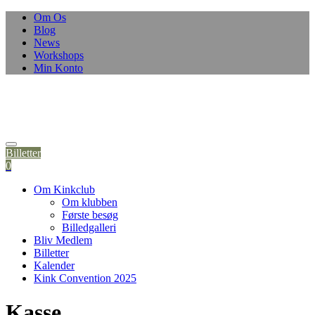
Om Os
Blog
News
Workshops
Min Konto
Billetter
0
Om Kinkclub
Om klubben
Første besøg
Billedgalleri
Bliv Medlem
Billetter
Kalender
Kink Convention 2025
Kasse