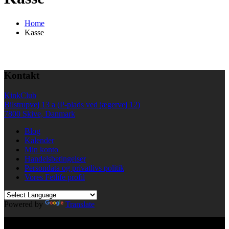
Home
Kasse
Kontakt
KinkClub
Bilstrupvej 13 a (P-plads ved jægervej 12)
7800 Skive, Danmark
Blog
Kalender
Min konto
Handelsbetingelser
Persondata og privatlivs politik
Vores Fetlife profil
Powered by
Translate
© All right reserved KinkClub