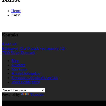
Home
Kasse
Kontakt
KinkClub
Bilstrupvej 13 a (P-plads ved jægervej 12)
7800 Skive, Danmark
Blog
Kalender
Min konto
Handelsbetingelser
Persondata og privatlivs politik
Vores Fetlife profil
Powered by
Translate
© All right reserved KinkClub