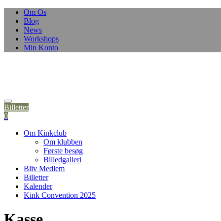
Skip
Om Os
to
Blog
content
News
Workshops
Min Konto
Billetter
0
Om Kinkclub
Om klubben
Første besøg
Billedgalleri
Bliv Medlem
Billetter
Kalender
Kink Convention 2025
Kasse