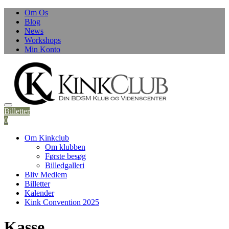
Om Os
Blog
News
Workshops
Min Konto
Billetter
0
Om Kinkclub
Om klubben
Første besøg
Billedgalleri
Bliv Medlem
Billetter
Kalender
Kink Convention 2025
Kasse