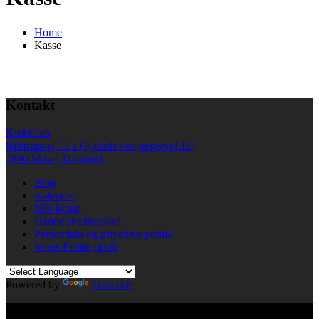
Home
Kasse
Kontakt
KinkClub
Bilstrupvej 13 a (P-plads ved jægervej 12)
7800 Skive, Danmark
Blog
Kalender
Min konto
Handelsbetingelser
Persondata og privatlivs politik
Vores Fetlife profil
Powered by
Translate
© All right reserved KinkClub