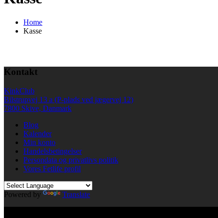
Home
Kasse
Kontakt
KinkClub
Bilstrupvej 13 a (P-plads ved jægervej 12)
7800 Skive, Danmark
Blog
Kalender
Min konto
Handelsbetingelser
Persondata og privatlivs politik
Vores Fetlife profil
Powered by
Translate
© All right reserved KinkClub