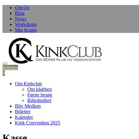
Skip
Om Os
to
Blog
content
News
Workshops
Min Konto
Billetter
0
Om Kinkclub
Om klubben
Første besøg
Billedgalleri
Bliv Medlem
Billetter
Kalender
Kink Convention 2025
Kasse