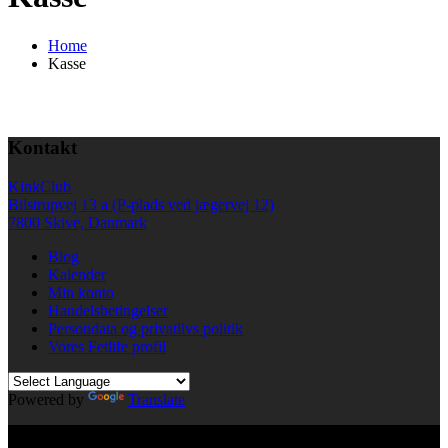
Home
Kasse
Kontakt
KinkClub
Bilstrupvej 13 a (P-plads ved jægervej 12)
7800 Skive, Danmark
Blog
Kalender
Min konto
Handelsbetingelser
Persondata og privatlivs politik
Vores Fetlife profil
Powered by
Translate
© All right reserved KinkClub