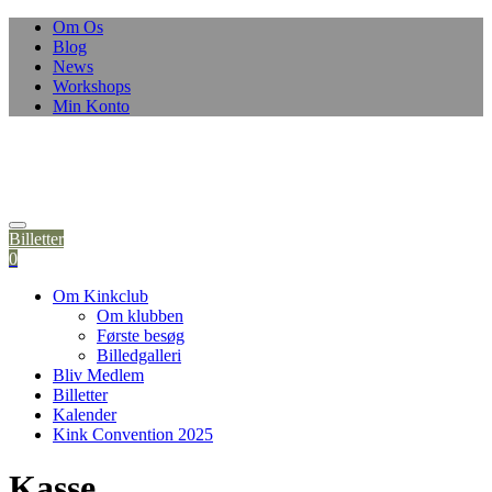
Skip
Om Os
to
Blog
content
News
Workshops
Min Konto
Billetter
0
Om Kinkclub
Om klubben
Første besøg
Billedgalleri
Bliv Medlem
Billetter
Kalender
Kink Convention 2025
Kasse