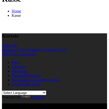
Home
Kasse
Kontakt
KinkClub
Bilstrupvej 13 a (P-plads ved jægervej 12)
7800 Skive, Danmark
Blog
Kalender
Min konto
Handelsbetingelser
Persondata og privatlivs politik
Vores Fetlife profil
Powered by
Translate
© All right reserved KinkClub