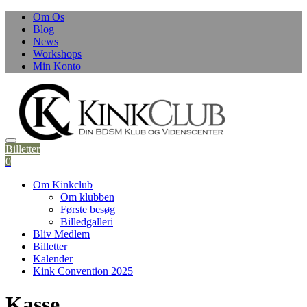
Om Os
Blog
News
Workshops
Min Konto
Billetter
0
Om Kinkclub
Om klubben
Første besøg
Billedgalleri
Bliv Medlem
Billetter
Kalender
Kink Convention 2025
Kasse