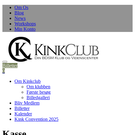
Om Os
Blog
News
Workshops
Min Konto
Billetter
0
Om Kinkclub
Om klubben
Første besøg
Billedgalleri
Bliv Medlem
Billetter
Kalender
Kink Convention 2025
Kasse