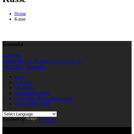
Home
Kasse
Kontakt
KinkClub
Bilstrupvej 13 a (P-plads ved jægervej 12)
7800 Skive, Danmark
Blog
Kalender
Min konto
Handelsbetingelser
Persondata og privatlivs politik
Vores Fetlife profil
Powered by
Translate
© All right reserved KinkClub