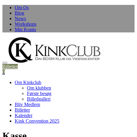
Skip
Om Os
to
Blog
content
News
Workshops
Min Konto
Billetter
0
Om Kinkclub
Om klubben
Første besøg
Billedgalleri
Bliv Medlem
Billetter
Kalender
Kink Convention 2025
Kasse