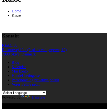
Home
Kasse
Kontakt
KinkClub
Bilstrupvej 13 a (P-plads ved jægervej 12)
7800 Skive, Danmark
Blog
Kalender
Min konto
Handelsbetingelser
Persondata og privatlivs politik
Vores Fetlife profil
Powered by
Translate
© All right reserved KinkClub