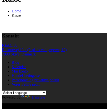
Home
Kasse
Kontakt
KinkClub
Bilstrupvej 13 a (P-plads ved jægervej 12)
7800 Skive, Danmark
Blog
Kalender
Min konto
Handelsbetingelser
Persondata og privatlivs politik
Vores Fetlife profil
Powered by
Translate
© All right reserved KinkClub