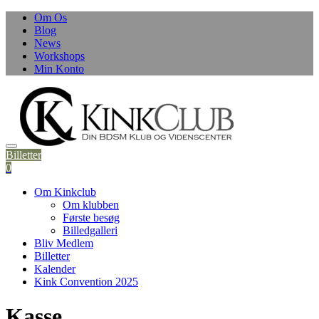
Skip
Om Os
to
Blog
content
News
Workshops
Min Konto
Billetter
0
Om Kinkclub
Om klubben
Første besøg
Billedgalleri
Bliv Medlem
Billetter
Kalender
Kink Convention 2025
Kasse