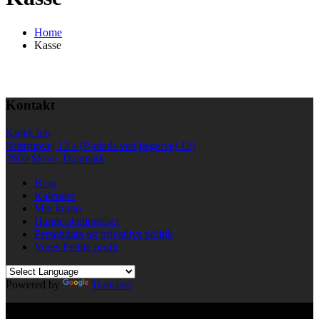
Home
Kasse
Kontakt
KinkClub
Bilstrupvej 13 a (P-plads ved jægervej 12)
7800 Skive, Danmark
Blog
Kalender
Min konto
Handelsbetingelser
Persondata og privatlivs politik
Vores Fetlife profil
Powered by
Translate
© All right reserved KinkClub