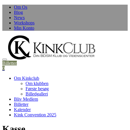
Skip
Om Os
to
Blog
content
News
Workshops
Min Konto
Billetter
0
Om Kinkclub
Om klubben
Første besøg
Billedgalleri
Bliv Medlem
Billetter
Kalender
Kink Convention 2025
Kasse