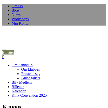
Om Os
Blog
News
Workshops
Min Konto
Billetter
0
Om Kinkclub
Om klubben
Første besøg
Billedgalleri
Bliv Medlem
Billetter
Kalender
Kink Convention 2025
Kasse