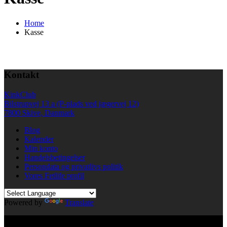
Home
Kasse
Kontakt
KinkClub
Bilstrupvej 13 a (P-plads ved jægervej 12)
7800 Skive, Danmark
Blog
Kalender
Min konto
Handelsbetingelser
Persondata og privatlivs politik
Vores Fetlife profil
Powered by
Translate
© All right reserved KinkClub