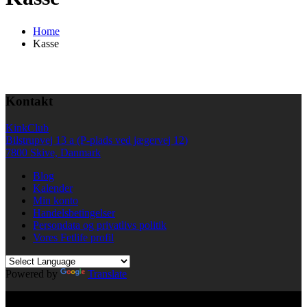
Home
Kasse
Kontakt
KinkClub
Bilstrupvej 13 a (P-plads ved jægervej 12)
7800 Skive, Danmark
Blog
Kalender
Min konto
Handelsbetingelser
Persondata og privatlivs politik
Vores Fetlife profil
Powered by
Translate
© All right reserved KinkClub