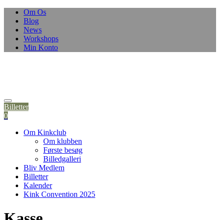
Skip
Om Os
to
Blog
content
News
Workshops
Min Konto
Billetter
0
Om Kinkclub
Om klubben
Første besøg
Billedgalleri
Bliv Medlem
Billetter
Kalender
Kink Convention 2025
Kasse