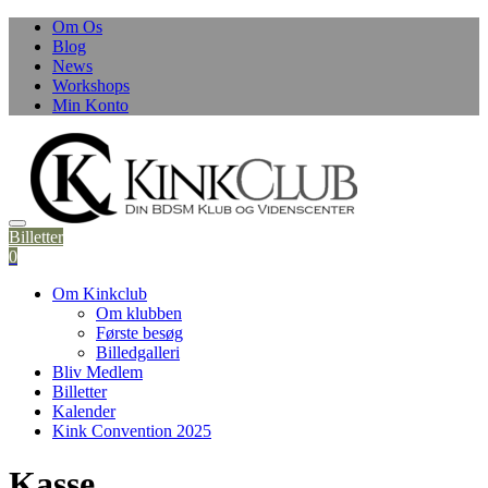
Om Os
Blog
News
Workshops
Min Konto
Billetter
0
Om Kinkclub
Om klubben
Første besøg
Billedgalleri
Bliv Medlem
Billetter
Kalender
Kink Convention 2025
Kasse