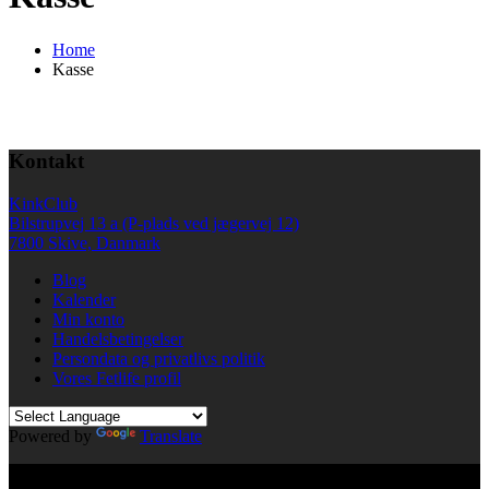
Home
Kasse
Kontakt
KinkClub
Bilstrupvej 13 a (P-plads ved jægervej 12)
7800 Skive, Danmark
Blog
Kalender
Min konto
Handelsbetingelser
Persondata og privatlivs politik
Vores Fetlife profil
Powered by
Translate
© All right reserved KinkClub