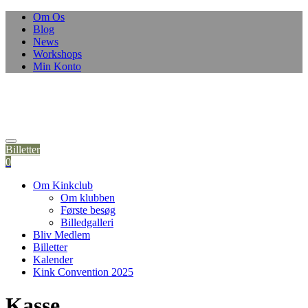
Skip
Om Os
to
Blog
content
News
Workshops
Min Konto
Billetter
0
Om Kinkclub
Om klubben
Første besøg
Billedgalleri
Bliv Medlem
Billetter
Kalender
Kink Convention 2025
Kasse