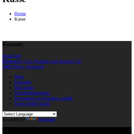
Home
Kasse
Kontakt
KinkClub
Bilstrupvej 13 a (P-plads ved jægervej 12)
7800 Skive, Danmark
Blog
Kalender
Min konto
Handelsbetingelser
Persondata og privatlivs politik
Vores Fetlife profil
Powered by
Translate
© All right reserved KinkClub