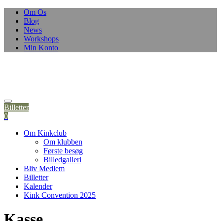
Om Os
Blog
News
Workshops
Min Konto
Billetter
0
Om Kinkclub
Om klubben
Første besøg
Billedgalleri
Bliv Medlem
Billetter
Kalender
Kink Convention 2025
Kasse