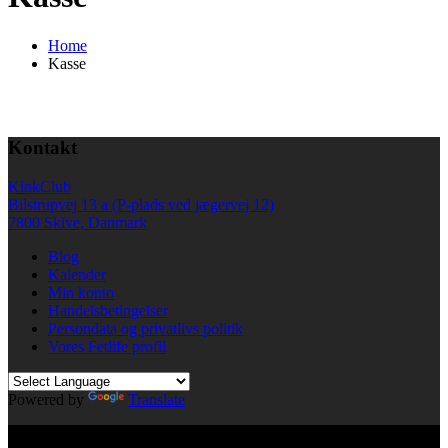
Home
Kasse
Kontakt
KinkClub
Bilstrupvej 13 a (P-plads ved jægervej 12)
7800 Skive, Danmark
Blog
Kalender
Min konto
Handelsbetingelser
Persondata og privatlivs politik
Vores Fetlife profil
Powered by
Translate
© All right reserved KinkClub