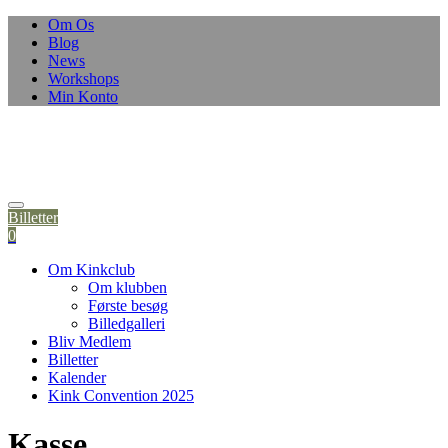
Skip
Om Os
to
Blog
content
News
Workshops
Min Konto
Billetter
0
Om Kinkclub
Om klubben
Første besøg
Billedgalleri
Bliv Medlem
Billetter
Kalender
Kink Convention 2025
Kasse