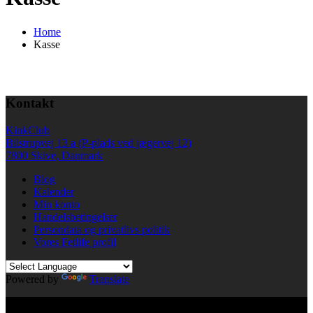
Home
Kasse
Kontakt
KinkClub
Bilstrupvej 13 a (P-plads ved jægervej 12)
7800 Skive, Danmark
Blog
Kalender
Min konto
Handelsbetingelser
Persondata og privatlivs politik
Vores Fetlife profil
Powered by
Translate
© All right reserved KinkClub