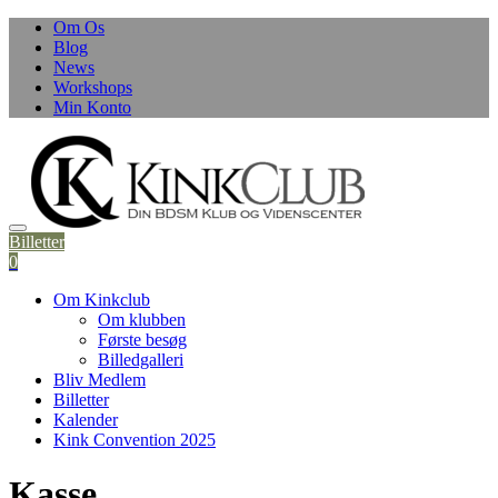
Om Os
Blog
News
Workshops
Min Konto
Billetter
0
Om Kinkclub
Om klubben
Første besøg
Billedgalleri
Bliv Medlem
Billetter
Kalender
Kink Convention 2025
Kasse