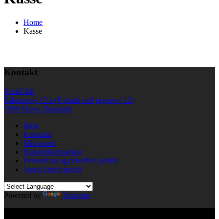
Home
Kasse
Kontakt
KinkClub
Bilstrupvej 13 a (P-plads ved jægervej 12)
7800 Skive, Danmark
Blog
Kalender
Min konto
Handelsbetingelser
Persondata og privatlivs politik
Vores Fetlife profil
Powered by
Translate
© All right reserved KinkClub