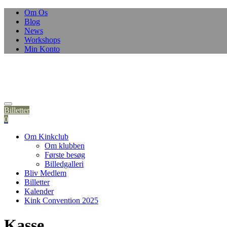
Om Os
Blog
News
Workshops
Min Konto
Billetter
0
Om Kinkclub
Om klubben
Første besøg
Billedgalleri
Bliv Medlem
Billetter
Kalender
Kink Convention 2025
Kasse