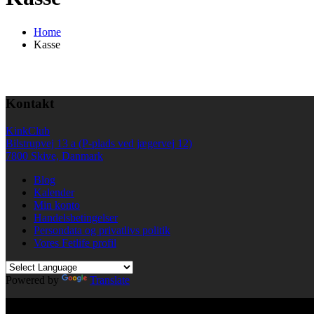
Home
Kasse
Kontakt
KinkClub
Bilstrupvej 13 a (P-plads ved jægervej 12)
7800 Skive, Danmark
Blog
Kalender
Min konto
Handelsbetingelser
Persondata og privatlivs politik
Vores Fetlife profil
Powered by
Translate
© All right reserved KinkClub