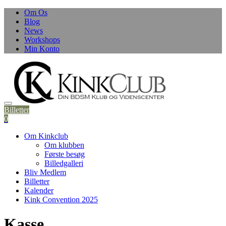
Om Os
Blog
News
Workshops
Min Konto
Billetter
0
Om Kinkclub
Om klubben
Første besøg
Billedgalleri
Bliv Medlem
Billetter
Kalender
Kink Convention 2025
Kasse