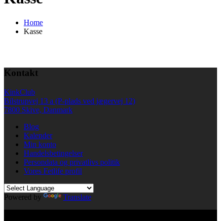
Home
Kasse
Kontakt
KinkClub
Bilstrupvej 13 a (P-plads ved jægervej 12)
7800 Skive, Danmark
Blog
Kalender
Min konto
Handelsbetingelser
Persondata og privatlivs politik
Vores Fetlife profil
Powered by
Translate
© All right reserved KinkClub