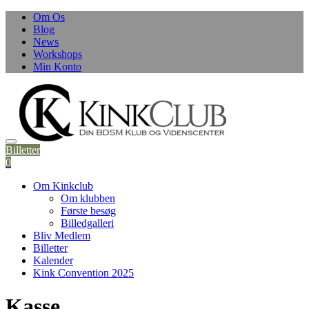
Skip
Om Os
to
Blog
content
News
Workshops
Min Konto
Billetter
0
Om Kinkclub
Om klubben
Første besøg
Billedgalleri
Bliv Medlem
Billetter
Kalender
Kink Convention 2025
Kasse