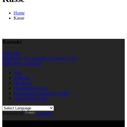
Home
Kasse
Kontakt
KinkClub
Bilstrupvej 13 a (P-plads ved jægervej 12)
7800 Skive, Danmark
Blog
Kalender
Min konto
Handelsbetingelser
Persondata og privatlivs politik
Vores Fetlife profil
Powered by
Translate
© All right reserved KinkClub