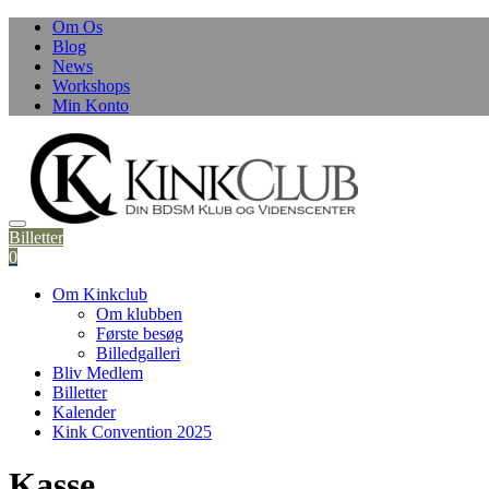
Skip
Om Os
to
Blog
content
News
Workshops
Min Konto
Billetter
0
Om Kinkclub
Om klubben
Første besøg
Billedgalleri
Bliv Medlem
Billetter
Kalender
Kink Convention 2025
Kasse