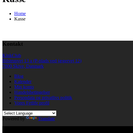
Home
Kasse
Kontakt
KinkClub
Bilstrupvej 13 a (P-plads ved jægervej 12)
7800 Skive, Danmark
Blog
Kalender
Min konto
Handelsbetingelser
Persondata og privatlivs politik
Vores Fetlife profil
Powered by
Translate
© All right reserved KinkClub