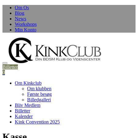
Skip
Om Os
to
Blog
content
News
Workshops
Min Konto
Billetter
0
Om Kinkclub
Om klubben
Første besøg
Billedgalleri
Bliv Medlem
Billetter
Kalender
Kink Convention 2025
Kasse