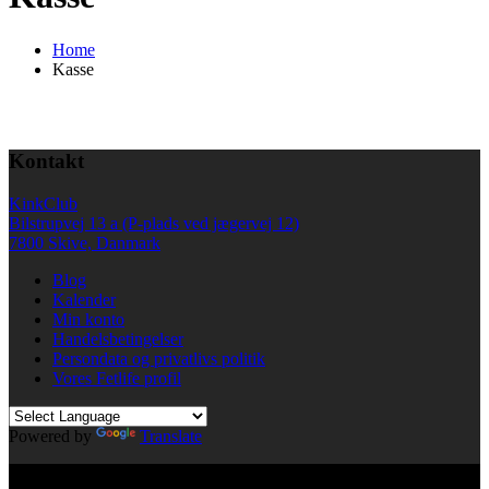
Home
Kasse
Kontakt
KinkClub
Bilstrupvej 13 a (P-plads ved jægervej 12)
7800 Skive, Danmark
Blog
Kalender
Min konto
Handelsbetingelser
Persondata og privatlivs politik
Vores Fetlife profil
Powered by
Translate
© All right reserved KinkClub