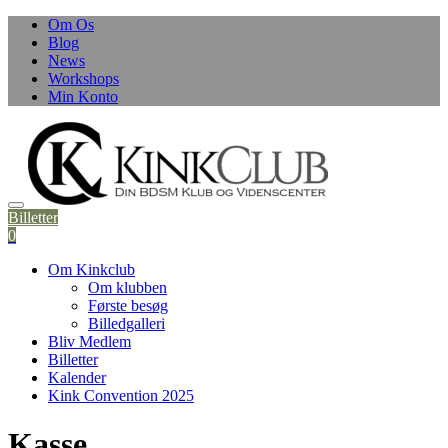
Om Os
Blog
News
Workshops
Min Konto
Billetter
0
Om Kinkclub
Om klubben
Første besøg
Billedgalleri
Bliv Medlem
Billetter
Kalender
Kink Convention 2025
Kasse