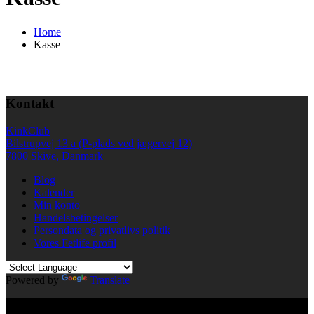
Home
Kasse
Kontakt
KinkClub
Bilstrupvej 13 a (P-plads ved jægervej 12)
7800 Skive, Danmark
Blog
Kalender
Min konto
Handelsbetingelser
Persondata og privatlivs politik
Vores Fetlife profil
Powered by
Translate
© All right reserved KinkClub