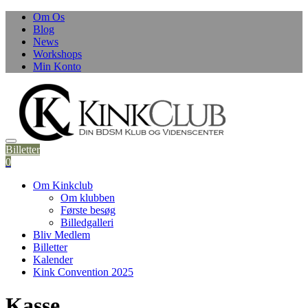
Skip
Om Os
to
Blog
content
News
Workshops
Min Konto
Billetter
0
Om Kinkclub
Om klubben
Første besøg
Billedgalleri
Bliv Medlem
Billetter
Kalender
Kink Convention 2025
Kasse