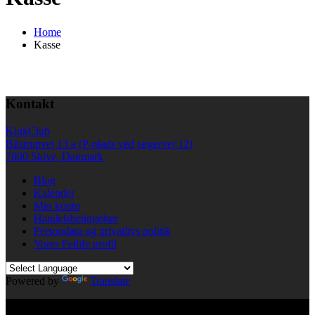
Home
Kasse
Kontakt
KinkClub
Bilstrupvej 13 a (P-plads ved jægervej 12)
7800 Skive, Danmark
Blog
Kalender
Min konto
Handelsbetingelser
Persondata og privatlivs politik
Vores Fetlife profil
Powered by
Translate
© All right reserved KinkClub