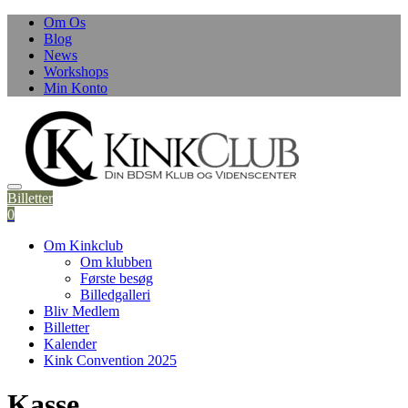
Skip
Om Os
to
Blog
content
News
Workshops
Min Konto
Billetter
0
Om Kinkclub
Om klubben
Første besøg
Billedgalleri
Bliv Medlem
Billetter
Kalender
Kink Convention 2025
Kasse