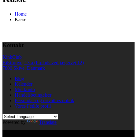
Home
Kasse
Kontakt
KinkClub
Bilstrupvej 13 a (P-plads ved jægervej 12)
7800 Skive, Danmark
Blog
Kalender
Min konto
Handelsbetingelser
Persondata og privatlivs politik
Vores Fetlife profil
Powered by
Translate
© All right reserved KinkClub